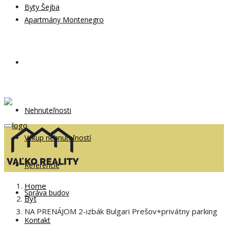
Byty Šejba
Apartmány Montenegro
Nehnuteľnosti
Výkup nehnuteľností
Referencie
Home
Správa budov
Byt
NA PRENÁJOM 2-izbák Bulgari Prešov+privátny parking
Kontakt