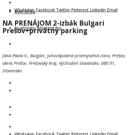
WhatsApp
Facebook
Twitter
Pinterest
Linkedin
Email
Byty Šejba
NA PRENÁJOM 2-izbák Bulgari
Apartmány Montenegro
Prešov+privátny parking
Jána Pavla II., Bulgari, Juhozápadná priemyselná zóna, Prešov,
okres Prešov, Prešovský kraj, Východné Slovensko, 080 01,
Slovensko
WhatsApp
Facebook
Twitter
Pinterest
Linkedin
Email