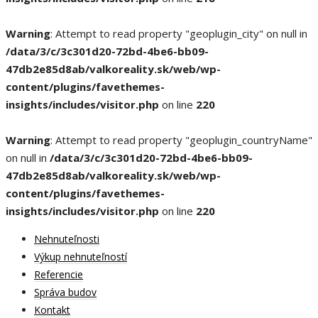
Warning
: Attempt to read property "geoplugin_city" on null in
/data/3/c/3c301d20-72bd-4be6-bb09-
47db2e85d8ab/valkoreality.sk/web/wp-
content/plugins/favethemes-
insights/includes/visitor.php
on line
220
Warning
: Attempt to read property "geoplugin_countryName"
on null in
/data/3/c/3c301d20-72bd-4be6-bb09-
47db2e85d8ab/valkoreality.sk/web/wp-
content/plugins/favethemes-
insights/includes/visitor.php
on line
220
Nehnuteľnosti
Výkup nehnuteľností
Referencie
Správa budov
Kontakt