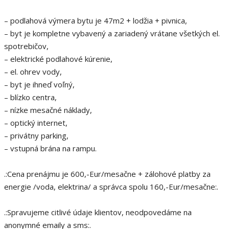
– podlahová výmera bytu je 47m2 + lodžia + pivnica,
– byt je kompletne vybavený a zariadený vrátane všetkých el.
spotrebičov,
– elektrické podlahové kúrenie,
– el. ohrev vody,
– byt je ihneď voľný,
– blízko centra,
– nízke mesačné náklady,
– optický internet,
– privátny parking,
– vstupná brána na rampu.
.:Cena prenájmu je 600,-Eur/mesačne + zálohové platby za
energie /voda, elektrina/ a správca spolu 160,-Eur/mesačne:.
.:Spravujeme citlivé údaje klientov, neodpovedáme na
anonymné emaily a sms:.