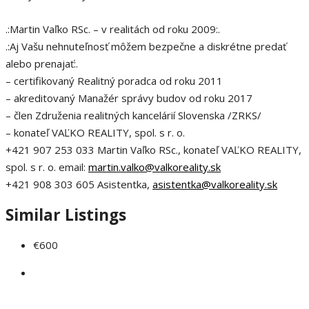
.:Martin Vaľko RSc. – v realitách od roku 2009:.
.:Aj Vašu nehnuteľnosť môžem bezpečne a diskrétne predať
alebo prenajať:.
– certifikovaný Realitný poradca od roku 2011
– akreditovaný Manažér správy budov od roku 2017
– člen Združenia realitných kancelárií Slovenska /ZRKS/
– konateľ VAĽKO REALITY, spol. s r. o.
+421 907 253 033 Martin Vaľko RSc., konateľ VAĽKO REALITY,
spol. s r. o. email:
martin.valko@valkoreality.sk
+421 908 303 605 Asistentka,
asistentka@valkoreality.sk
Similar Listings
€600