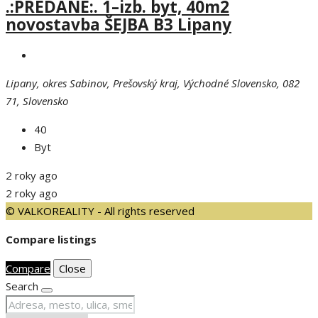
.:PREDANÉ:. 1–izb. byt, 40m2
novostavba ŠEJBA B3 Lipany
Lipany, okres Sabinov, Prešovský kraj, Východné Slovensko, 082
71, Slovensko
40
Byt
2 roky ago
2 roky ago
© VALKOREALITY - All rights reserved
Compare listings
Compare
Close
Search