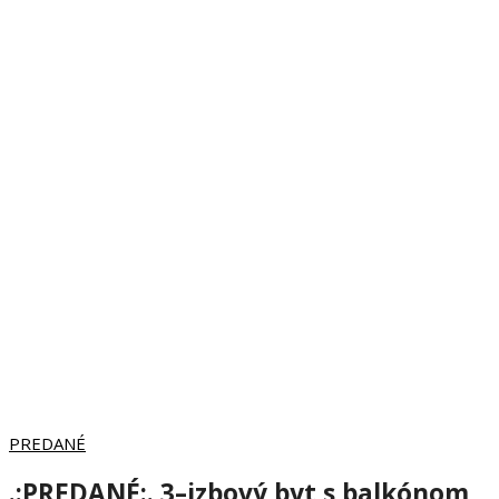
PREDANÉ
.:PREDANÉ:. 3–izbový byt s balkónom