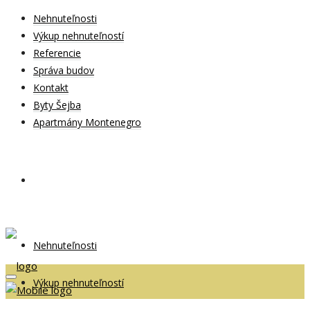
Nehnuteľnosti
Výkup nehnuteľností
Referencie
Správa budov
Kontakt
Byty Šejba
Apartmány Montenegro
Nehnuteľnosti
Výkup nehnuteľností