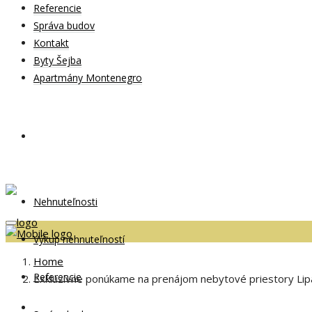
Referencie
Správa budov
Kontakt
Byty Šejba
Apartmány Montenegro
Nehnuteľnosti
Výkup nehnuteľností
Home
Referencie
Exkluzívne ponúkame na prenájom nebytové priestory Lipa