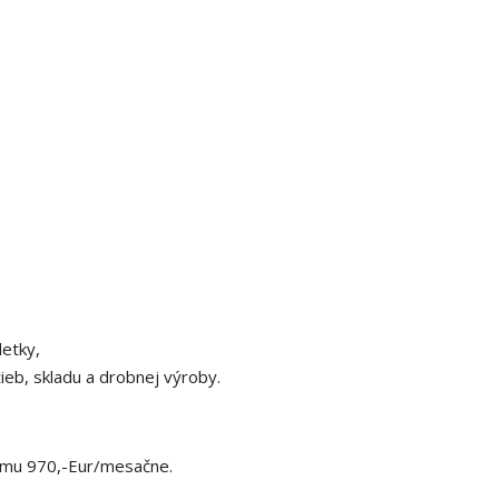
letky,
ieb, skladu a drobnej výroby.
ájmu 970,-Eur/mesačne.