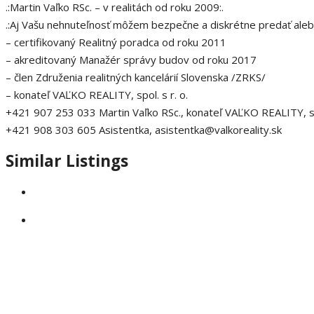
.:Martin Vaľko RSc. – v realitách od roku 2009:.
.:Aj Vašu nehnuteľnosť môžem bezpečne a diskrétne predať alebo
– certifikovaný Realitný poradca od roku 2011
– akreditovaný Manažér správy budov od roku 2017
– člen Združenia realitných kancelárií Slovenska /ZRKS/
– konateľ VAĽKO REALITY, spol. s r. o.
+421 907 253 033 Martin Vaľko RSc., konateľ VAĽKO REALITY, spol
+421 908 303 605 Asistentka, asistentka@valkoreality.sk
Similar Listings