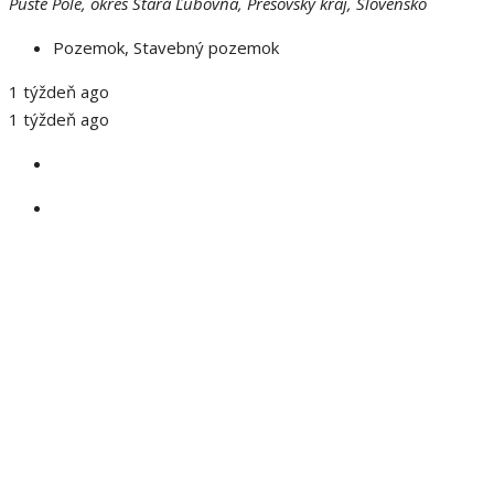
Pusté Pole, okres Stará Ľubovňa, Prešovský kraj, Slovensko
Pozemok, Stavebný pozemok
1 týždeň ago
1 týždeň ago