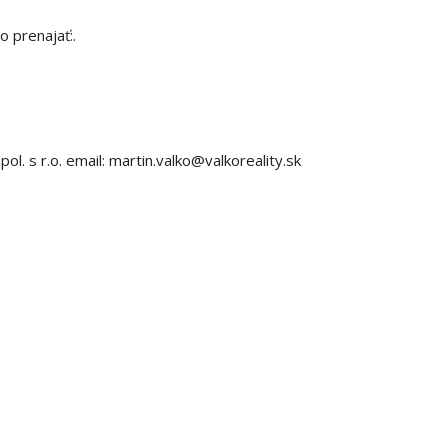
 prenajať:.
. s r.o. email: martin.valko@valkoreality.sk