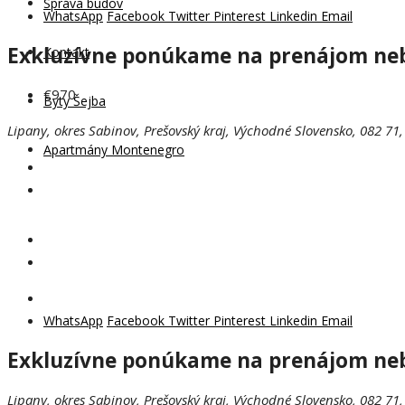
Správa budov
WhatsApp
Facebook
Twitter
Pinterest
Linkedin
Email
Exkluzívne ponúkame na prenájom neby
Kontakt
€970
Byty Šejba
Lipany, okres Sabinov, Prešovský kraj, Východné Slovensko, 082 71,
Apartmány Montenegro
WhatsApp
Facebook
Twitter
Pinterest
Linkedin
Email
Exkluzívne ponúkame na prenájom neby
Lipany, okres Sabinov, Prešovský kraj, Východné Slovensko, 082 71,